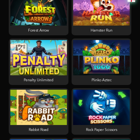
Forest Arrow
Hamster Run
Penalty Unlimited
Plinko Aztec
Rabbit Road
Rock Paper Scissors