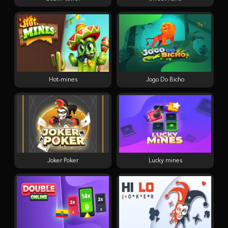
Hot-mines
Jogo Do Bicho
Joker Poker
Lucky mines