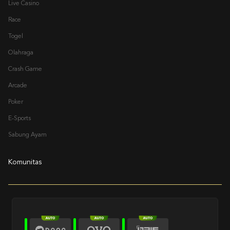
Live Casino
Race
Togel
Olahraga
Crash Game
Arcade
Poker
E-Sports
Sabung Ayam
Komunitas