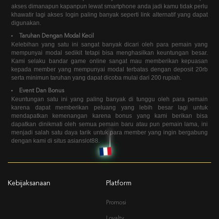
akses dimanapun kapanpun lewat smartphone anda jadi kamu tidak perlu
khawatir lagi akses login paling banyak seperti link alternatif yang dapat
digunakan.
Taruhan Dengan Modal Kecil
Kelebihan yang satu ini sangat banyak dicari oleh para pemain yang
mempunyai modal sedikit tetapi bisa menghasilkan keuntungan besar.
Kami selaku bandar game online sangat mau memberikan kepuasan
kepada member yang mempunyai modal terbatas dengan deposit 20rb
serta minimun taruhan yang dapat dicoba mulai dari 200 rupiah.
Event Dan Bonus
Keuntungan satu ini yang paling banyak di tunggu oleh para pemain
karena dapat memberikan peluang yang lebih besar lagi untuk
mendapatkan kemenangan karena bonus yang kami berikan bisa
dapatkan dinikmati oleh semua pemain baru atau pun pemain lama, ini
menjadi salah satu daya tarik untuk para member yang ingin bergabung
dengan kami di situs asianslot88.
Kebijaksanaan
Platform
Promosi
Loyalty