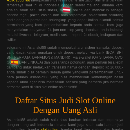
ASIANSLOT88
Merupakan situs resmi Game slot gacor online terbaik dan
terpercaya saat ini di indonesia dengan server thailand, dimana kami
adalah salah satu situs slot88, slot777 online dan mencakup sebagai
bandar togel, poker, casino dan bola terpercaya. asianslot88 sekarang
hadir dengan permainan terlengkap yang dapat kalian nikmati semua
permainan yang kami persembahkan kepada anda semua, kami juga
menyediakan pelayanan 24 jam non stop yang dapatkan anda hubungi
melalui livechat, telegram, media sosial seperti facebook, instagram dan
twitter.
sekarang ini Asianslot88 sudah memperbaharui sistem transaksi deposit
yang dapat kalian gunakan untuk deposit melalui via bank (BCA, BRI,
BNI, PERMATA, DANAMON & MANDIRI) , via e-wallet (QRIS, DANA, OVO,
GOPAY DAN LINKAJA) dan pulsa tanpa potongan, agar pemain bisa lebih
gampang untuk melakukan transaski hanya dengan deposit Rp.20.000,-
anda sudah bisa bermain semua game yangkami persembahkan untuk
para pemain asianslot88 yang bisa memberikan kemenangan besar
kepada anda agar bisa merasakan sensasi yang berbeda jika bermain
bersama kami di situs slot online asianslot88.
Daftar Situs Judi Slot Online
Dengan Uang Asli
Asianslot88 adalah salah satu situs taruhan terbesar dan terpercaya
dengan uang asli indonesia dimana kami juga salah satu bandar judi
bola online, bandar
slot online
, bandar togel, live casino dan bandar