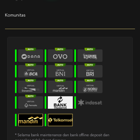
Komunitas
* Selama bank maintenance dan bank offline deposit dan