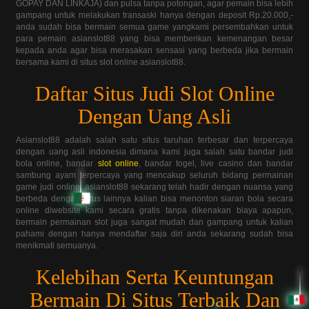
GOPAY DAN LINKAJA) dan pulsa tanpa potongan, agar pemain bisa lebih
gampang untuk melakukan transaski hanya dengan deposit Rp.20.000,-
anda sudah bisa bermain semua game yangkami persembahkan untuk
para pemain asianslot88 yang bisa memberikan kemenangan besar
kepada anda agar bisa merasakan sensasi yang berbeda jika bermain
bersama kami di situs slot online asianslot88.
Daftar Situs Judi Slot Online
Dengan Uang Asli
Asianslot88 adalah salah satu situs taruhan terbesar dan terpercaya
dengan uang asli indonesia dimana kami juga salah satu bandar judi
bola online, bandar
slot online
, bandar togel, live casino dan bandar
sambung ayam terpercaya yang mencakup seluruh bidang permainan
game judi online. asianslot88 sekarang telah hadir dengan nuansa yang
berbeda dengan situs lainnya kalian bisa menonton siaran bola secara
online diwebsite kami secara gratis tanpa dikenakan biaya apapun,
bermain permainan slot juga sangat mudah dan gampang untuk kalian
pahami dengan hanya mendaftar saja diri anda sekarang sudah bisa
menikmati semuanya.
Kelebihan Serta Keuntungan
Bermain Di Situs Terbaik Dan