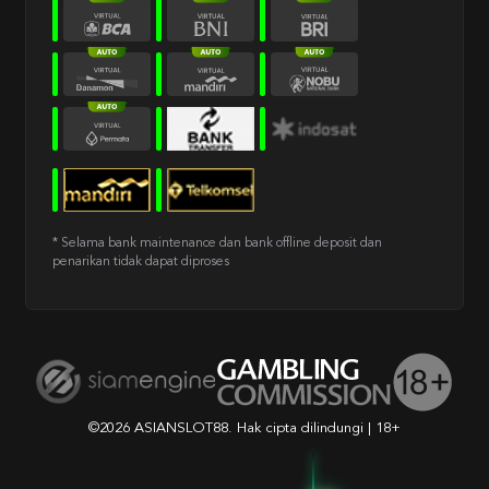
* Selama bank maintenance dan bank offline deposit dan
penarikan tidak dapat diproses
©2026 ASIANSLOT88. Hak cipta dilindungi | 18+