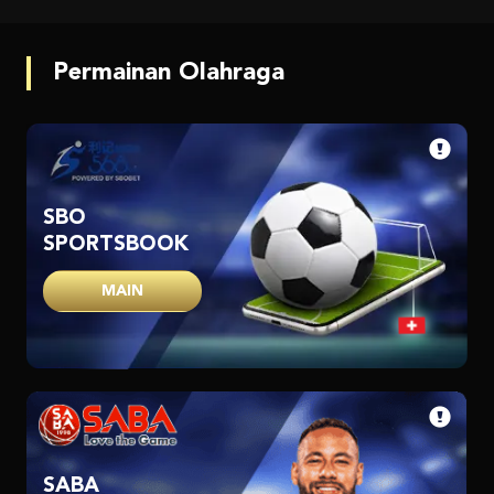
Permainan Olahraga
SBO
SPORTSBOOK
MAIN
SABA