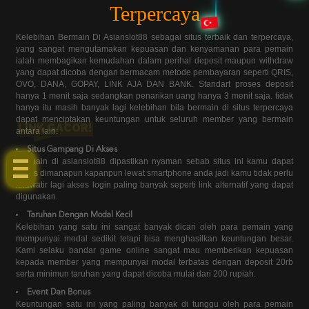
Terpercaya
Kelebihan Bermain Di Asianslot88 sebagai situs terbaik dan terpercaya,
yang sangat mengutamakan kepuasan dan kenyamanan para pemain
ialah membagikan kemudahan dalam perihal deposit maupun withdraw
yang dapat dicoba dengan bermacam metode pembayaran seperti QRIS,
OVO, DANA, GOPAY, LINK AJA DAN BANK. Standart proses deposit
hanya 1 menit saja sedangkan penarikan uang hanya 3 menit saja. tidak
hanya itu masih banyak lagi kelebihan bila bermain di situs terpercaya
dapat menciptakan keuntungan untuk seluruh member yang bermain
LINK GACOR!
antara lain:
Situs Gampang Di Akses
Bermain di asianslot88 dipastikan nyaman sebab situs ini kamu dapat
akses dimanapun kapanpun lewat smartphone anda jadi kamu tidak perlu
khawatir lagi akses login paling banyak seperti link alternatif yang dapat
digunakan.
Taruhan Dengan Modal Kecil
Kelebihan yang satu ini sangat banyak dicari oleh para pemain yang
mempunyai modal sedikit tetapi bisa menghasilkan keuntungan besar.
Kami selaku bandar game online sangat mau memberikan kepuasan
kepada member yang mempunyai modal terbatas dengan deposit 20rb
serta minimun taruhan yang dapat dicoba mulai dari 200 rupiah.
Event Dan Bonus
Keuntungan satu ini yang paling banyak di tunggu oleh para pemain