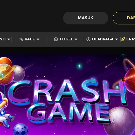
MASUK
DA
INO
RACE
TOGEL
OLAHRAGA
CRA