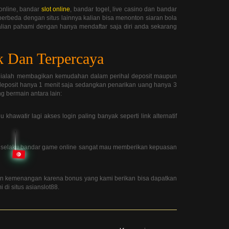
 online, bandar
slot online
, bandar togel, live casino dan bandar
rbeda dengan situs lainnya kalian bisa menonton siaran bola
alian pahami dengan hanya mendaftar saja diri anda sekarang
k Dan Terpercaya
n ialah membagikan kemudahan dalam perihal deposit maupun
posit hanya 1 menit saja sedangkan penarikan uang hanya 3
g bermain antara lain:
awatir lagi akses login paling banyak seperti link alternatif
ami selaku bandar game online sangat mau memberikan kepuasan
kan kemenangan karena bonus yang kami berikan bisa dapatkan
di situs asianslot88.