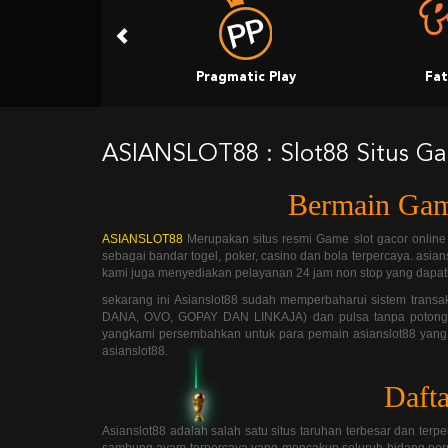
Pragmatic Play
Fat
ASIANSLOT88 : Slot88 Situs Ga
Bermain Game
ASIANSLOT88
Merupakan situs resmi Game slot gacor online t
sebagai bandar togel, poker, casino dan bola terpercaya. as
kami juga menyediakan pelayanan 24 jam non stop yang dapatkan
sekarang ini Asianslot88 sudah memperbaharui sistem transa
DANA, OVO, GOPAY DAN LINKAJA) dan pulsa tanpa potongan
yangkami persembahkan untuk para pemain asianslot88 yang 
asianslot88.
Dafta
Asianslot88 adalah salah satu situs taruhan terbesar dan ter
sambung ayam terpercaya yang mencakup seluruh bidang perma