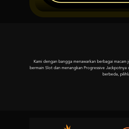
Kami dengan bangga menawarkan berbagai macam jenis
bermain Slot dan menangkan Progressive Jackpotnya dar
berbeda, pilih