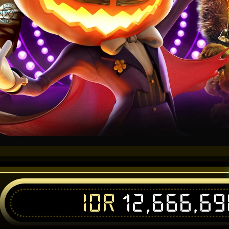
IDR
12,666,6