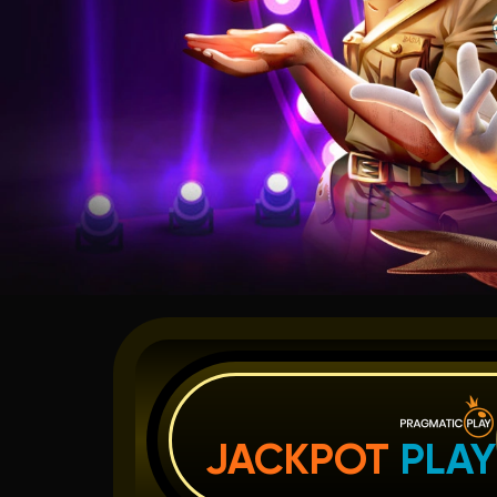
JACKPOT
PLAY