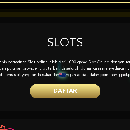
SLOTS
 permainan Slot online lebih dari 1000 game Slot Online dengan tamp
i puluhan provider Slot terbaik di seluruh dunia. kami menyediakan var
lah jenis slot yang anda sukai dan mungkin anda adalah pemenang jackp
DAFTAR