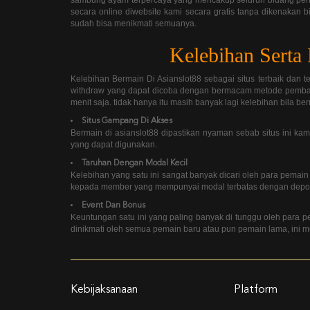
secara online diwebsite kami secara gratis tanpa dikenakan
sudah bisa menikmati semuanya.
Kelebihan Serta
Kelebihan Bermain Di Asianslot88 sebagai situs terbaik d
withdraw yang dapat dicoba dengan bermacam metode pembay
menit saja. tidak hanya itu masih banyak lagi kelebihan bila b
Situs Gampang Di Akses
Bermain di asianslot88 dipastikan nyaman sebab situs ini kam
yang dapat digunakan.
Taruhan Dengan Modal Kecil
Kelebihan yang satu ini sangat banyak dicari oleh para pema
kepada member yang mempunyai modal terbatas dengan deposit 
Event Dan Bonus
Keuntungan satu ini yang paling banyak di tunggu oleh para
dinikmati oleh semua pemain baru atau pun pemain lama, ini me
Kebijaksanaan
Platform