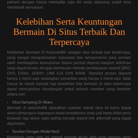
pahami dengan hanya mendaftar saja diri anda sekarang sudah bisa
menikmati semuanya.
Kelebihan Serta Keuntungan
Bermain Di Situs Terbaik Dan
Terpercaya
Kelebihan Bermain Di Asianslot88 sebagai situs terbaik dan terpercaya,
yang sangat mengutamakan kepuasan dan kenyamanan para pemain
ialah membagikan kemudahan dalam perihal deposit maupun withdraw
yang dapat dicoba dengan bermacam metode pembayaran seperti QRIS,
OVO, DANA, GOPAY, LINK AJA DAN BANK. Standart proses deposit
hanya 1 menit saja sedangkan penarikan uang hanya 3 menit saja. tidak
hanya itu masih banyak lagi kelebihan bila bermain di situs terpercaya
dapat menciptakan keuntungan untuk seluruh member yang bermain
antara lain:
Situs Gampang Di Akses
Bermain di asianslot88 dipastikan nyaman sebab situs ini kamu dapat
akses dimanapun kapanpun lewat smartphone anda jadi kamu tidak perlu
khawatir lagi akses login paling banyak seperti link alternatif yang dapat
digunakan.
Taruhan Dengan Modal Kecil
Kelebihan yang satu ini sangat banyak dicari oleh para pemain yang