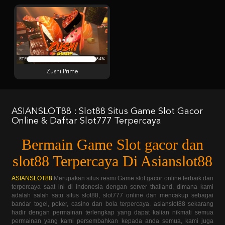
RTP
Zushi Prime
ASIANSLOT88 : Slot88 Situs Game Slot Gacor
Online & Daftar Slot777 Terpercaya
Bermain Game Slot gacor dan
slot88 Terpercaya Di Asianslot88
ASIANSLOT88
Merupakan situs resmi Game slot gacor online terbaik dan
terpercaya saat ini di indonesia dengan server thailand, dimana kami
adalah salah satu situs slot88, slot777 online dan mencakup sebagai
bandar togel, poker, casino dan bola terpercaya. asianslot88 sekarang
hadir dengan permainan terlengkap yang dapat kalian nikmati semua
permainan yang kami persembahkan kepada anda semua, kami juga