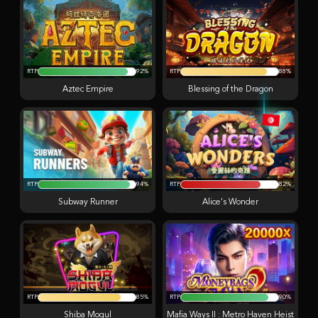
RTP
92%
RTP
88%
Aztec Empire
Blessing of the Dragon
RTP
RTP
82%
Subway Runner
Alice's Wonder
RTP
85%
RTP
90%
Shiba Mogul
Mafia Ways II : Metro Haven Heist