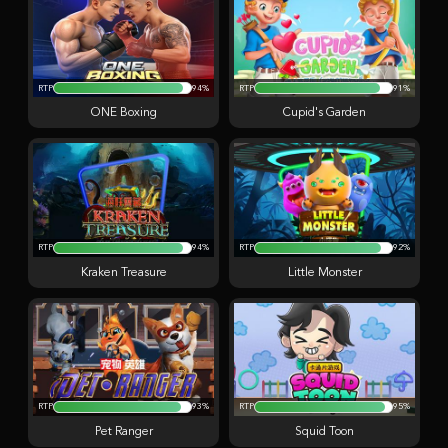
RTP
94%
RTP
ONE Boxing
Cupid's Garden
RTP
RTP
92%
Kraken Treasure
Little Monster
RTP
93%
RTP
Pet Ranger
Squid Toon