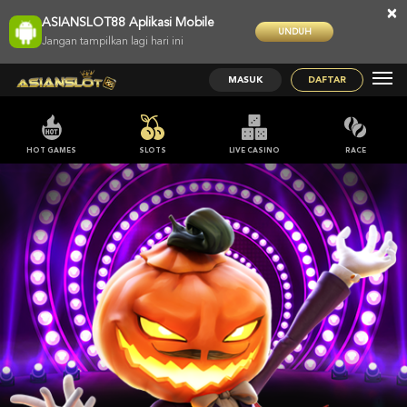
×
ASIANSLOT88 Aplikasi Mobile
UNDUH
Jangan tampilkan lagi hari ini
MASUK
DAFTAR
HOT GAMES
SLOTS
LIVE CASINO
RACE