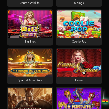
African Wildlife
5 Kings
Big Shot
Cookie Pop
Pyramid Adventure
Fame