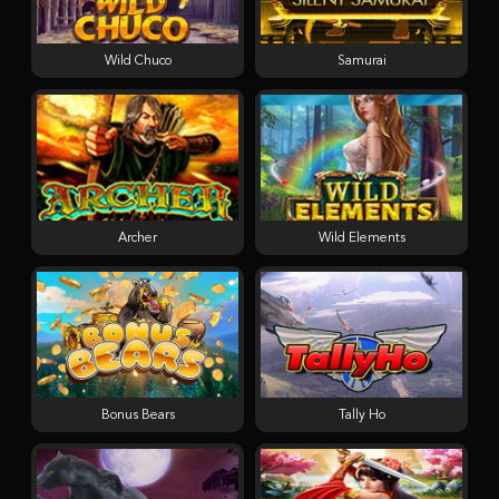
Wild Chuco
Samurai
Archer
Wild Elements
Bonus Bears
Tally Ho