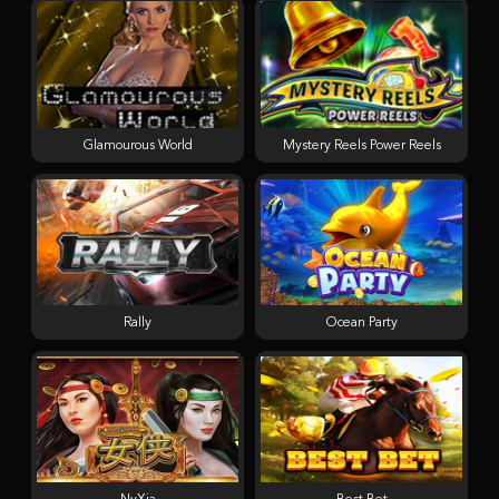
Glamourous World
Mystery Reels Power Reels
Rally
Ocean Party