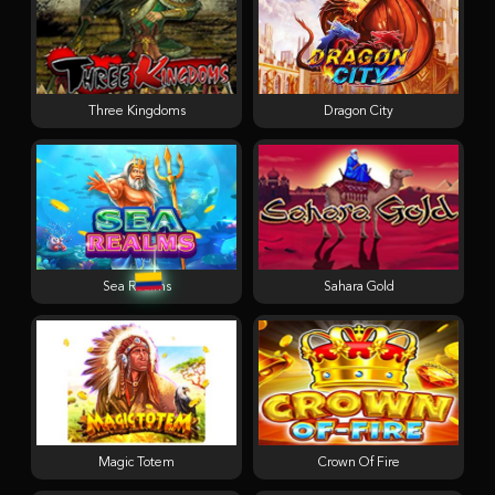
Three Kingdoms
Dragon City
Sea Realms
Sahara Gold
Magic Totem
Crown Of Fire