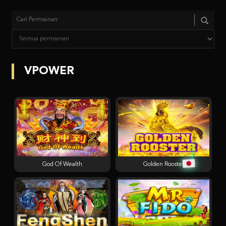
VPOWER
God Of Wealth
Golden Rooster