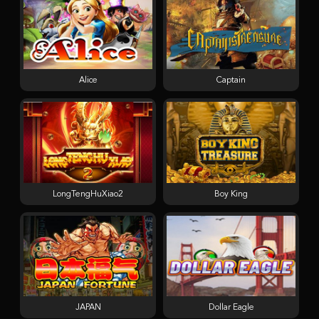
Alice
Captain
LongTengHuXiao2
Boy King
JAPAN
Dollar Eagle