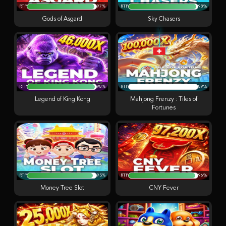
RTP
97%
RTP
98%
Gods of Asgard
Sky Chasers
RTP
RTP
Legend of King Kong
Mahjong Frenzy : Tiles of
Fortunes
RTP
95%
RTP
Money Tree Slot
CNY Fever