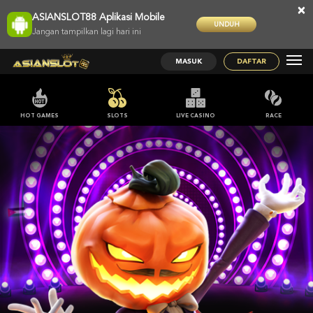
×
ASIANSLOT88 Aplikasi Mobile
UNDUH
Jangan tampilkan lagi hari ini
MASUK
DAFTAR
HOT GAMES
SLOTS
LIVE CASINO
RACE