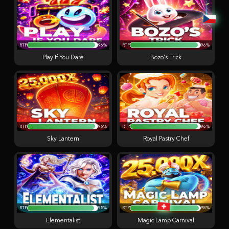
RTP
96%
RTP
96%
Play If You Dare
Bozo's Trick
RTP
RTP
96%
Sky Lantern
Royal Pastry Chef
RTP
95%
RTP
Elementalist
Magic Lamp Carnival