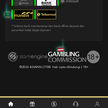
* Selama bank maintenance dan bank offline deposit dan
penarikan tidak dapat diproses
©2026 ASIANSLOT88. Hak cipta dilindungi | 18+