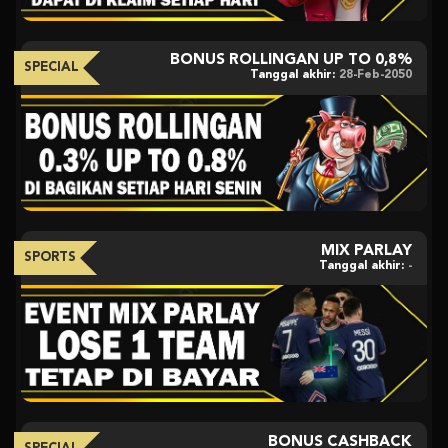
BONUS ROLLINGAN UP TO 0,8%
SPECIAL
Tanggal akhir:
28-Feb-2050
MIX PARLAY
SPORTS
Tanggal akhir:
-
BONUS CASHBACK