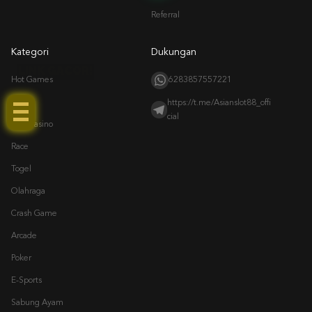
Referral
Kategori
Dukungan
LINK GACOR!
Hot Games
6283857557221
Slots
https://t.me/Asianslot88_offi
cial
Live Casino
Race
Togel
Olahraga
Crash Game
Arcade
Poker
E-Sports
Sabung Ayam