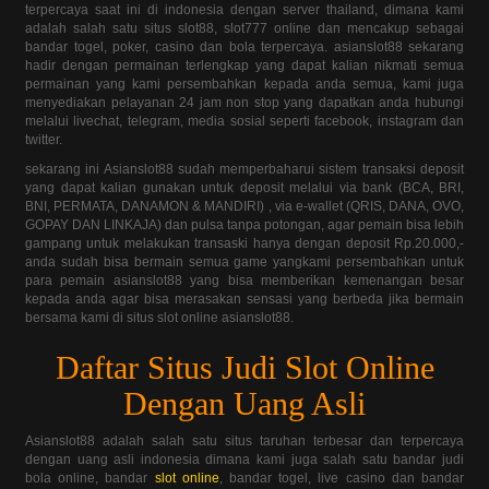
terpercaya saat ini di indonesia dengan server thailand, dimana kami
adalah salah satu situs slot88, slot777 online dan mencakup sebagai
bandar togel, poker, casino dan bola terpercaya. asianslot88 sekarang
hadir dengan permainan terlengkap yang dapat kalian nikmati semua
permainan yang kami persembahkan kepada anda semua, kami juga
menyediakan pelayanan 24 jam non stop yang dapatkan anda hubungi
melalui livechat, telegram, media sosial seperti facebook, instagram dan
twitter.
sekarang ini Asianslot88 sudah memperbaharui sistem transaksi deposit
yang dapat kalian gunakan untuk deposit melalui via bank (BCA, BRI,
BNI, PERMATA, DANAMON & MANDIRI) , via e-wallet (QRIS, DANA, OVO,
GOPAY DAN LINKAJA) dan pulsa tanpa potongan, agar pemain bisa lebih
gampang untuk melakukan transaski hanya dengan deposit Rp.20.000,-
anda sudah bisa bermain semua game yangkami persembahkan untuk
para pemain asianslot88 yang bisa memberikan kemenangan besar
kepada anda agar bisa merasakan sensasi yang berbeda jika bermain
bersama kami di situs slot online asianslot88.
Daftar Situs Judi Slot Online
Dengan Uang Asli
Asianslot88 adalah salah satu situs taruhan terbesar dan terpercaya
dengan uang asli indonesia dimana kami juga salah satu bandar judi
bola online, bandar
slot online
, bandar togel, live casino dan bandar